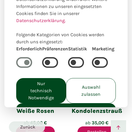
Anlässe
Im Trauerfall
Informationen zu unseren eingesetzten
Cookies finden Sie in unserer
Datenschutzerklärung.
Unsere online Auswahl hierzu
passender Produkte
Folgende Kategorien von Cookies werden
durch uns eingesetzt:
Erforderlich
Präferenzen
Statistik
Marketing
Nur
Auswahl
technisch
Einzigartig lokal kreiert
Einzigartig lokal kreiert
zulassen
Notwendige
Alle akzeptieren
Weiße Rosen
Kondolenzstrauß
ab
45,00 €
ab
35,00 €
Zurück
Bestellen
Bestellen