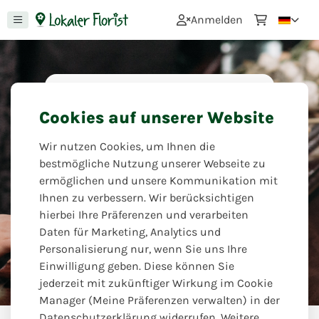
0
Anmelden
Im Trauerfall
Cookies auf unserer Website
Wo Worte versagen, drücken Blumen
Wir nutzen Cookies, um Ihnen die
tiefe Gefühle aus, wenn man sich von
bestmögliche Nutzung unserer Webseite zu
einem geliebten Menschen oder
ermöglichen und unsere Kommunikation mit
Verwandten verabschiedet. Ihr Florist
Ihnen zu verbessern. Wir berücksichtigen
hilft Ihnen dabei, den richtigen Ton
hierbei Ihre Präferenzen und verarbeiten
zu finden.
Daten für Marketing, Analytics und
Personalisierung nur, wenn Sie uns Ihre
Blumen Eck
Einwilligung geben. Diese können Sie
jederzeit mit zukünftiger Wirkung im Cookie
Manager (Meine Präferenzen verwalten) in der
Datenschutzerklärung widerrufen. Weitere