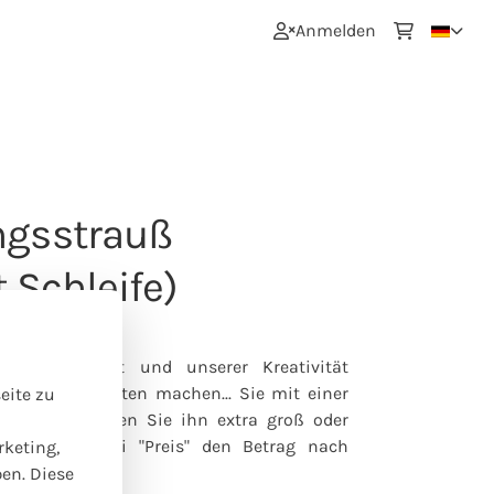
0
Anmelden
ngsstrauß
t Schleife)
erem Angebot und unserer Kreativität
s wir am liebsten machen... Sie mit einer
eite zu
raschen. Möchten Sie ihn extra groß oder
können Sie bei "Preis" den Betrag nach
rketing,
ben. Diese