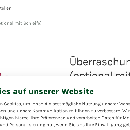
ellen
ional mit Schleife)
Überraschu
(optional mi
Ganzjähriges Produkt
ies auf unserer Website
Lassen Sie sich von uns
überraschen! Das ist es, wa
n Cookies, um Ihnen die bestmögliche Nutzung unserer Webs
großartigen Kreation über
hen und unsere Kommunikation mit Ihnen zu verbessern. Wir
extra exzentrisch? Dann 
htigen hierbei Ihre Präferenzen und verarbeiten Daten für Ma
Wunsch anpassen.
 und Personalisierung nur, wenn Sie uns Ihre Einwilligung ge