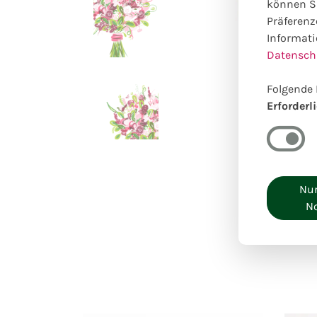
können Si
Präferenz
Informati
Datensch
Folgende 
Erforderl
Nur
N