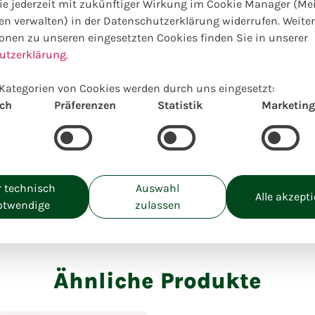
e jederzeit mit zukünftiger Wirkung im Cookie Manager (Me
en verwalten) in der Datenschutzerklärung widerrufen. Weite
Bitte bestellen Sie ein Ta
onen zu unseren eingesetzten Cookies finden Sie in unserer
utzerklärung.
Wählen Sie Ihre Wunschgrö
Kategorien von Cookies werden durch uns eingesetzt:
Preise inkl. MwSt. zzgl. Lieferkosten
ich
Präferenzen
Statistik
Marketing
Einzigartig lokal kreiert
S:
30,00
€
 technisch
Auswahl
Alle akzept
otwendige
zulassen
Ähnliche Produkte