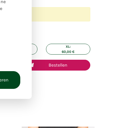
ine
re
g zuvor
ße:
L:
XL:
40,00
€
60,00
€
Bestellen
ieren