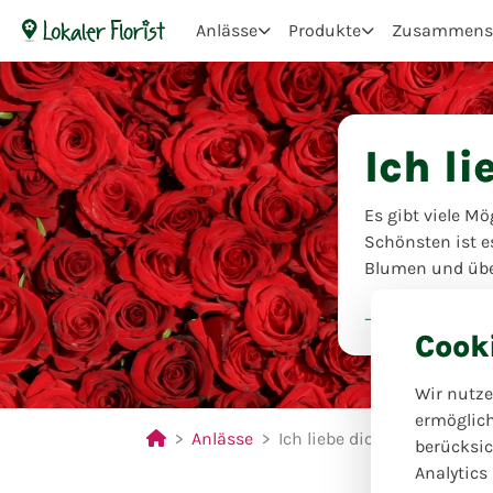
Anlässe
Produkte
Zusammenst
Ich li
Es gibt viele Mö
Schönsten ist e
Blumen und übe
Blumen Eck
Cook
Wir nutze
ermöglic
Anlässe
Ich liebe dich!
berücksic
Analytics