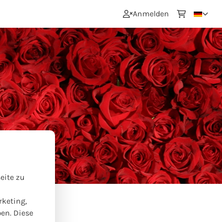
0
Anmelden
eite zu
rketing,
ben. Diese