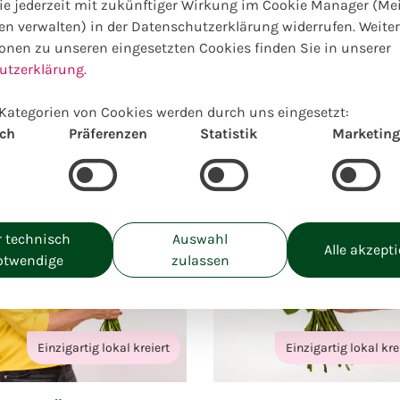
e jederzeit mit zukünftiger Wirkung im Cookie Manager (Me
nline Auswahl hierzu passender
en verwalten) in der Datenschutzerklärung widerrufen. Weite
onen zu unseren eingesetzten Cookies finden Sie in unserer
utzerklärung.
Wegen Urlaub geschlossen
Kategorien von Cookies werden durch uns eingesetzt:
ab: 13.07.26 bis 06.08.26
ich
Präferenzen
Statistik
Marketing
 technisch
Auswahl
Alle akzept
otwendige
zulassen
Einzigartig lokal kreiert
Einzigartig lokal kre