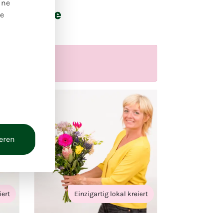
ine
 Produkte
re
ieren
iert
Einzigartig lokal kreiert