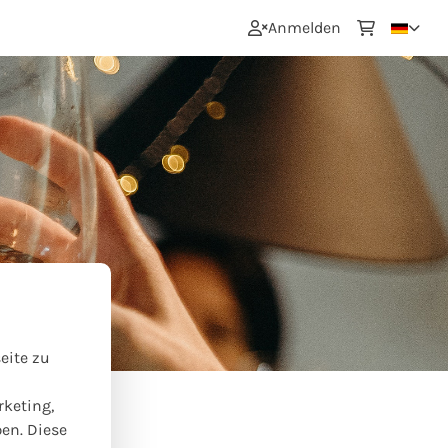
0
Anmelden
eite zu
rketing,
ben. Diese