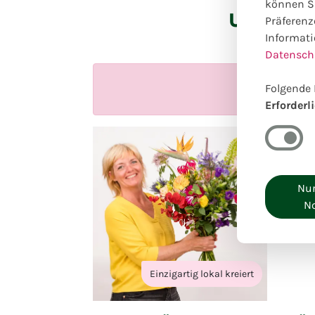
können Si
Unsere o
Präferenz
Informati
Datensch
Folgende 
Erforderl
Nur
N
Einzigartig lokal kreiert