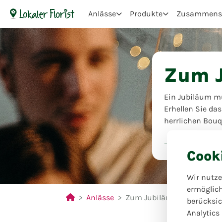
Anlässe
Produkte
Zusammenst
Zum 
Ein Jubiläum m
Erhellen Sie da
herrlichen Bouq
Blumen Eck
Cook
Wir nutze
ermöglic
Anlässe
Zum Jubiläum
berücksic
Analytics