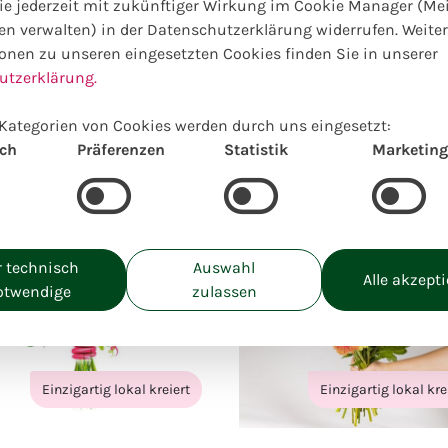
e jederzeit mit zukünftiger Wirkung im Cookie Manager (Me
nline Auswahl hierzu passender
en verwalten) in der Datenschutzerklärung widerrufen. Weite
onen zu unseren eingesetzten Cookies finden Sie in unserer
utzerklärung.
Wegen Urlaub geschlossen
Kategorien von Cookies werden durch uns eingesetzt:
ab: 13.07.26 bis 06.08.26
ich
Präferenzen
Statistik
Marketing
 technisch
Auswahl
Alle akzept
otwendige
zulassen
Einzigartig lokal kreiert
Einzigartig lokal kre