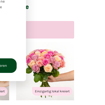
ine
 Produkte
re
ieren
iert
Einzigartig lokal kreiert