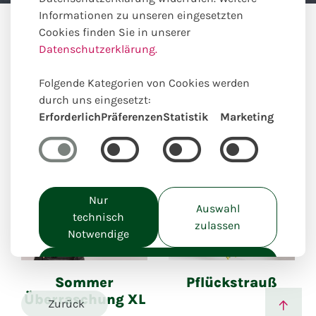
Informationen zu unseren eingesetzten
Anlässe
Dankeschön
Cookies finden Sie in unserer
Datenschutzerklärung.
Unsere online Auswahl hierzu
Folgende Kategorien von Cookies werden
passender Produkte
durch uns eingesetzt:
Erforderlich
Präferenzen
Statistik
Marketing
Nur
Auswahl
technisch
zulassen
Notwendige
Einzigartig lokal kreiert
Einzigartig lokal kreiert
Alle akzeptieren
Sommer
Pflückstrauß
Überraschung XL
Zurück