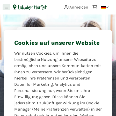
0
Anmelden
Dankeschön
Cookies auf unserer Website
Mit Blumen kann man alles sagen,
Wir nutzen Cookies, um Ihnen die
sie sind ein Symbol der Dankbarkeit
bestmögliche Nutzung unserer Webseite zu
und Wertschätzung. Bedanken Sie
ermöglichen und unsere Kommunikation mit
sich bei einem lieben Menschen mit
Ihnen zu verbessern. Wir berücksichtigen
Blumen, diese liebe Geste braucht
hierbei Ihre Präferenzen und verarbeiten
keine weiteren Erklärungen, sie
Daten für Marketing, Analytics und
spricht für sich!
Personalisierung nur, wenn Sie uns Ihre
Einwilligung geben. Diese können Sie
Blumen Eck
jederzeit mit zukünftiger Wirkung im Cookie
Manager (Meine Präferenzen verwalten) in der
Datenschutzerklärung widerrufen. Weitere