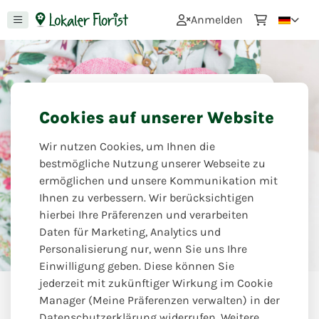
0
Anmelden
Gute Besserung
Cookies auf unserer Website
Ein Wunsch zur guten Besserung
Wir nutzen Cookies, um Ihnen die
kommt noch besser an mit den
bestmögliche Nutzung unserer Webseite zu
schönen Farben und Düften eines
ermöglichen und unsere Kommunikation mit
schönen Blumenstraußes.
Ihnen zu verbessern. Wir berücksichtigen
hierbei Ihre Präferenzen und verarbeiten
Blumen Eck
Daten für Marketing, Analytics und
Personalisierung nur, wenn Sie uns Ihre
Einwilligung geben. Diese können Sie
jederzeit mit zukünftiger Wirkung im Cookie
Anlässe
Gute Besserung
Manager (Meine Präferenzen verwalten) in der
Datenschutzerklärung widerrufen. Weitere