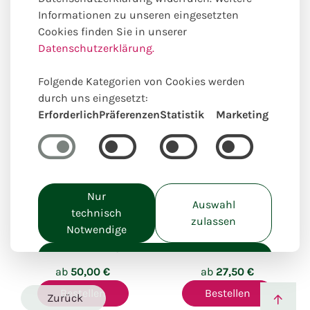
Informationen zu unseren eingesetzten
Unsere online Auswahl hierzu
Cookies finden Sie in unserer
passender Produkte
Datenschutzerklärung.
Folgende Kategorien von Cookies werden
durch uns eingesetzt:
Erforderlich
Präferenzen
Statistik
Marketing
Einzigartig lokal kreiert
Einzigartig lokal kreiert
Nur
Auswahl
technisch
zulassen
Sommer
Pflückstrauß
Notwendige
Überraschung XL
Alle akzeptieren
ab
50,00 €
ab
27,50 €
Bestellen
Bestellen
Zurück