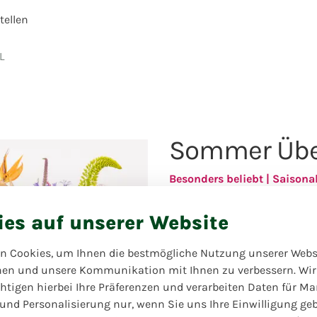
ellen
L
Sommer Übe
Besonders beliebt | Saisona
Mit Liebe und Kreativität 
ies auf unserer Website
Sommer-Überraschungsstrau
von einem wunderschönen 
saisonalen Blumen überrasch
n Cookies, um Ihnen die bestmögliche Nutzung unserer Webs
Beispiel. Lassen Sie sich vo
hen und unsere Kommunikation mit Ihnen zu verbessern. Wir
htigen hierbei Ihre Präferenzen und verarbeiten Daten für Ma
 und Personalisierung nur, wenn Sie uns Ihre Einwilligung ge
Verfügbar bis zum