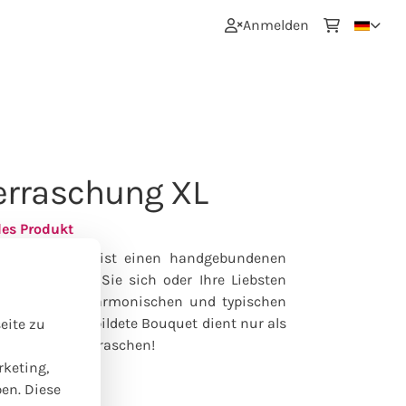
0
Anmelden
rraschung XL
les Produkt
erstellt Ihr Florist einen handgebundenen
ß XL. Lassen Sie sich oder Ihre Liebsten
Strauß mit harmonischen und typischen
en. Das abgebildete Bouquet dient nur als
eite zu
m Floristen überraschen!
rketing,
ben. Diese
03.10.2026