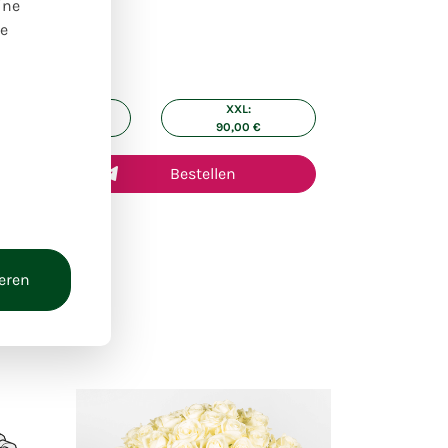
ine
re
ße:
XL:
XXL:
70,00
€
90,00
€
Bestellen
ieren