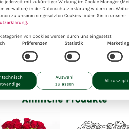
e jederzeit mit zukünftiger Wirkung im Cookie Manager (Me
en verwalten) in der Datenschutzerklärung widerrufen. Weite
Wählen Sie Ihre Wunschgrö
onen zu unseren eingesetzten Cookies finden Sie in unserer
utzerklärung.
Preise inkl. MwSt. zzgl. Lieferkosten
L:
Kategorien von Cookies werden durch uns eingesetzt:
50,00
€
ich
Präferenzen
Statistik
Marketing
Einzigartig lokal kreiert
 technisch
Auswahl
Alle akzept
otwendige
zulassen
Ähnliche Produkte