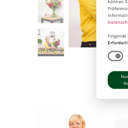
können Si
Präferenz
Informati
Datensch
Folgende 
Erforderl
Nur
N