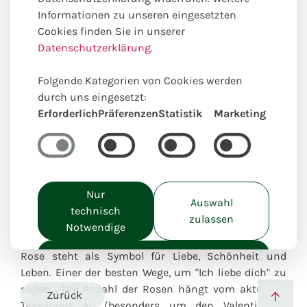
Informationen zu unseren eingesetzten
Cookies finden Sie in unserer
Datenschutzerklärung.
Einzigartig lokal kreiert
Folgende Kategorien von Cookies werden
durch uns eingesetzt:
Erforderlich
Präferenzen
Statistik
Marketing
Roter Rosenstrauß
Nur
Auswahl
technisch
Besonders beliebt | Saisonales Produkt
zulassen
Notwendige
Rosen sind die bekanntesten Blumen der Welt. Die
Alle akzeptieren
Rose steht als Symbol für Liebe, Schönheit und
Leben. Einer der besten Wege, um "Ich liebe dich" zu
sagen... Die Anzahl der Rosen hängt vom aktuellen
Zurück
Tagespreis ab (besonders um den Valentinstag